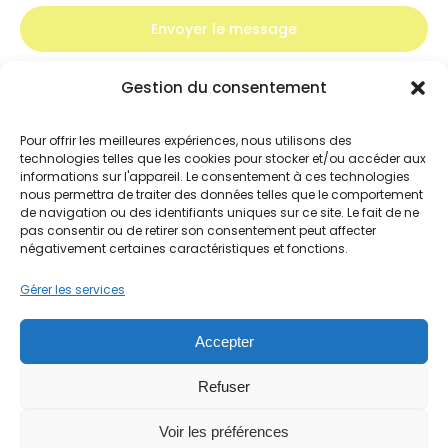
Envoyer le message
Gestion du consentement
Pour offrir les meilleures expériences, nous utilisons des
technologies telles que les cookies pour stocker et/ou accéder aux
informations sur l'appareil. Le consentement à ces technologies
nous permettra de traiter des données telles que le comportement
de navigation ou des identifiants uniques sur ce site. Le fait de ne
pas consentir ou de retirer son consentement peut affecter
négativement certaines caractéristiques et fonctions.
Gérer les services
15 Rue Fernand Forest, 63540 ROMAGNAT
Accepter
04 73 90 01 63
contact@sassadourny.fr
Refuser
Voir les préférences